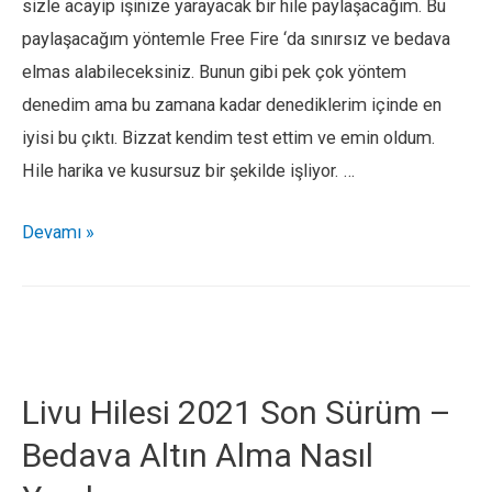
sizle acayip işinize yarayacak bir hile paylaşacağım. Bu
paylaşacağım yöntemle Free Fire ‘da sınırsız ve bedava
elmas alabileceksiniz. Bunun gibi pek çok yöntem
denedim ama bu zamana kadar denediklerim içinde en
iyisi bu çıktı. Bizzat kendim test ettim ve emin oldum.
Hile harika ve kusursuz bir şekilde işliyor. …
Free
Devamı »
Fire
Hilesi
2021
–
Bedava
Livu Hilesi 2021 Son Sürüm –
Elmas
Bedava Altın Alma Nasıl
Alma