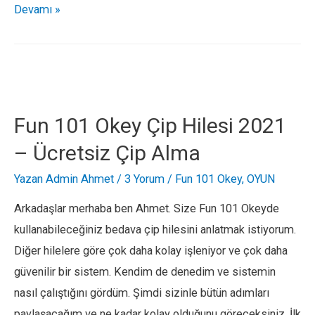
Bigo
Devamı »
Live
Ücretsiz
Elmas
Hilesi
–
Fun 101 Okey Çip Hilesi 2021
Ücretsiz
– Ücretsiz Çip Alma
Elmas
Nasıl
Yazan
Admin Ahmet
/
3 Yorum
/
Fun 101 Okey
,
OYUN
Alınır
Arkadaşlar merhaba ben Ahmet. Size Fun 101 Okeyde
2021
kullanabileceğiniz bedava çip hilesini anlatmak istiyorum.
Diğer hilelere göre çok daha kolay işleniyor ve çok daha
güvenilir bir sistem. Kendim de denedim ve sistemin
nasıl çalıştığını gördüm. Şimdi sizinle bütün adımları
paylaşacağım ve ne kadar kolay olduğunu göreceksiniz. İlk