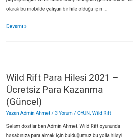
olarak bu mobilde çalışan bir hile olduğu için …
Fun
Devamı »
101
Okey
Çip
Hilesi
2021
Wild Rift Para Hilesi 2021 –
–
Ücretsiz Para Kazanma
Ücretsiz
(Güncel)
Çip
Alma
Yazan
Admin Ahmet
/
3 Yorum
/
OYUN
,
Wild Rift
Selam dostlar ben Admin Ahmet. Wild Rift oyununda
hesabınıza para almak için bulduğumuz bu yolla hileyi