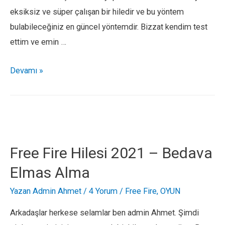
eksiksiz ve süper çalışan bir hiledir ve bu yöntem
bulabileceğiniz en güncel yöntemdir. Bizzat kendim test
ettim ve emin …
Brawl
Devamı »
Stars++
Bedava
İndirme
Hilesi
2021
Free Fire Hilesi 2021 – Bedava
–
Elmas Alma
%100
Çalışıyor
Yazan
Admin Ahmet
/
4 Yorum
/
Free Fire
,
OYUN
Arkadaşlar herkese selamlar ben admin Ahmet. Şimdi