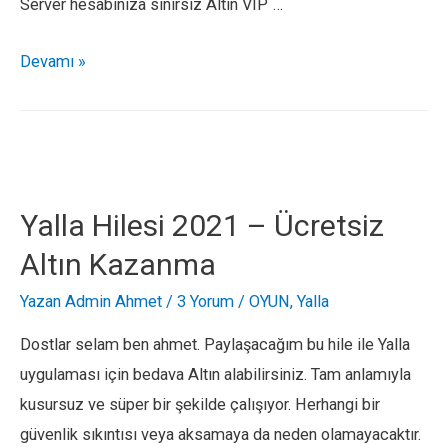
Server hesabınıza sınırsız Altın VIP …
Game
Devamı »
of
Sultans
Bedava
Altın
VIP
Yalla Hilesi 2021 – Ücretsiz
Hilesi
Altın Kazanma
2021
–
Yazan
Admin Ahmet
/
3 Yorum
/
OYUN
,
Yalla
Nasıl
Dostlar selam ben ahmet. Paylaşacağım bu hile ile Yalla
Altın
uygulaması için bedava Altın alabilirsiniz. Tam anlamıyla
VIP
kusursuz ve süper bir şekilde çalışıyor. Herhangi bir
Hilesi
güvenlik sıkıntısı veya aksamaya da neden olamayacaktır.