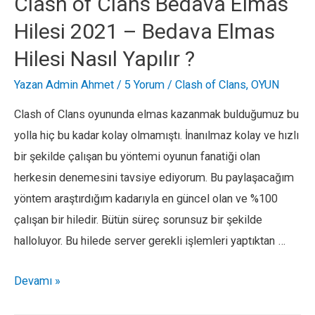
Clash of Clans Bedava Elmas
BC
Hilesi 2021 – Bedava Elmas
KAZANMA
Hilesi Nasıl Yapılır ?
Yazan
Admin Ahmet
/
5 Yorum
/
Clash of Clans
,
OYUN
Clash of Clans oyununda elmas kazanmak bulduğumuz bu
yolla hiç bu kadar kolay olmamıştı. İnanılmaz kolay ve hızlı
bir şekilde çalışan bu yöntemi oyunun fanatiği olan
herkesin denemesini tavsiye ediyorum. Bu paylaşacağım
yöntem araştırdığım kadarıyla en güncel olan ve %100
çalışan bir hiledir. Bütün süreç sorunsuz bir şekilde
halloluyor. Bu hilede server gerekli işlemleri yaptıktan …
Clash
Devamı »
of