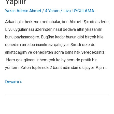
Yapılır
Yazan
Admin Ahmet
/
4 Yorum
/
Livu
,
UYGULAMA
Arkadaşlar herkese merhabalar, ben Ahmet! Şimdi sizlerle
Livu uygulaması üzerinden nasıl bedava altın ykazanılır
bunu paylaşacağım. Bugüne kadar bunun gibi birçok hile
denedim ama bu inanılmaz çalışıyor. Şimdi size de
anlatacağım ve denedikten sonra bana hak vereceksiniz.
Hem çok güvenilir hem çok kolay hem de pratik bir
yöntem. Zaten toplamda 2 basit adımdan oluşuyor. Aşırı …
Livu
Devamı »
Hilesi
2021
Son
Sürüm