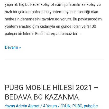
yapmak hiç bu kadar kolay olmamıştı. İnanılmaz kolay ve
hızlı bir şekilde çalışan bu yöntemi oyunun fanatiği olan
herkesin denemesini tavsiye ediyorum. Bu paylaşacağım
yöntem araştırdığım kadarıyla en güncel olan ve %100
çalışan bir hiledir. Bütün süreç sorunsuz bir …
Wild
Devamı »
Rift
Para
Hilesi
2021
–
PUBG MOBILE HİLESİ 2021 –
Ücretsiz
BEDAVA BC KAZANMA
Para
Kazanma
Yazan
Admin Ahmet
/
4 Yorum
/
OYUN
,
PUBG
,
pubg bc