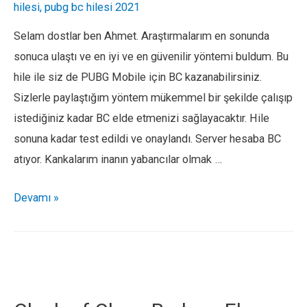
hilesi
,
pubg bc hilesi 2021
(Güncel)
Selam dostlar ben Ahmet. Araştırmalarım en sonunda
sonuca ulaştı ve en iyi ve en güvenilir yöntemi buldum. Bu
hile ile siz de PUBG Mobile için BC kazanabilirsiniz.
Sizlerle paylaştığım yöntem mükemmel bir şekilde çalışıp
istediğiniz kadar BC elde etmenizi sağlayacaktır. Hile
sonuna kadar test edildi ve onaylandı. Server hesaba BC
atıyor. Kankalarım inanın yabancılar olmak …
PUBG
Devamı »
MOBILE
HİLESİ
2021
–
BEDAVA