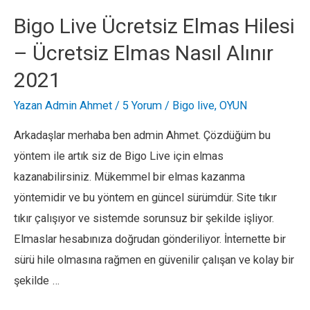
–
Bigo Live Ücretsiz Elmas Hilesi
Bedava
– Ücretsiz Elmas Nasıl Alınır
Altın
2021
Alma
Nasıl
Yazan
Admin Ahmet
/
5 Yorum
/
Bigo live
,
OYUN
Yapılır
Arkadaşlar merhaba ben admin Ahmet. Çözdüğüm bu
yöntem ile artık siz de Bigo Live için elmas
kazanabilirsiniz. Mükemmel bir elmas kazanma
yöntemidir ve bu yöntem en güncel sürümdür. Site tıkır
tıkır çalışıyor ve sistemde sorunsuz bir şekilde işliyor.
Elmaslar hesabınıza doğrudan gönderiliyor. İnternette bir
sürü hile olmasına rağmen en güvenilir çalışan ve kolay bir
şekilde …