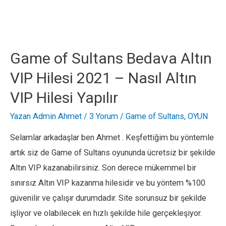
Clans
Bedava
Elmas
Hilesi
Game of Sultans Bedava Altın
2021
VIP Hilesi 2021 – Nasıl Altın
–
VIP Hilesi Yapılır
Bedava
Elmas
Yazan
Admin Ahmet
/
3 Yorum
/
Game of Sultans
,
OYUN
Hilesi
Selamlar arkadaşlar ben Ahmet . Keşfettiğim bu yöntemle
Nasıl
artık siz de Game of Sultans oyununda ücretsiz bir şekilde
Yapılır
Altın VIP kazanabilirsiniz. Son derece mükemmel bir
?
sınırsız Altın VIP kazanma hilesidir ve bu yöntem %100
güvenilir ve çalışır durumdadır. Site sorunsuz bir şekilde
işliyor ve olabilecek en hızlı şekilde hile gerçekleşiyor.