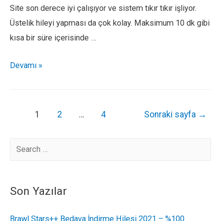
Yapılır
Site son derece iyi çalışıyor ve sistem tıkır tıkır işliyor.
Üstelik hileyi yapması da çok kolay. Maksimum 10 dk gibi
kısa bir süre içerisinde …
Yalla
Devamı »
Hilesi
2021
–
Yazı
1
2
…
4
Sonraki sayfa
→
Ücretsiz
dolaşımı
Altın
Kazanma
Son Yazılar
Brawl Stars++ Bedava İndirme Hilesi 2021 – %100